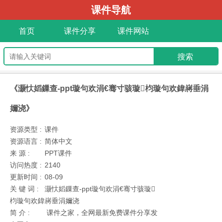
课件导航
首页
课件分享
课件网站
《灏忕嫍鏁查-ppt璇句欢涓€骞寸骇璇枃璇句欢鍏嶈垂涓
嬭浇》
资源类型 :
课件
资源语言 :
简体中文
来 源 :
PPT课件
访问热度 :
2140
更新时间 :
08-09
关 键 词 :
灏忕嫍鏁查-ppt璇句欢涓€骞寸骇璇
枃璇句欢鍏嶈垂涓嬭浇
简 介 :
课件之家，全网最新免费课件分享发