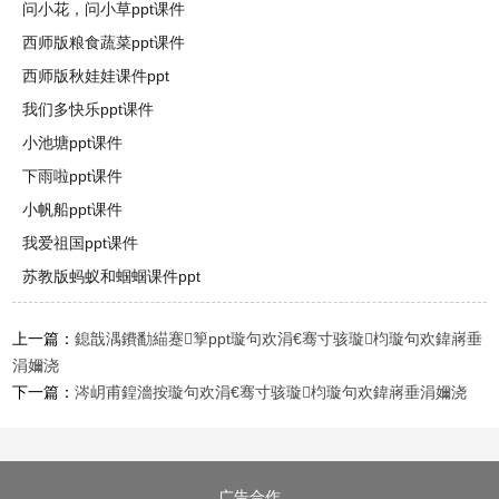
问小花，问小草ppt课件
西师版粮食蔬菜ppt课件
西师版秋娃娃课件ppt
我们多快乐ppt课件
小池塘ppt课件
下雨啦ppt课件
小帆船ppt课件
我爱祖国ppt课件
苏教版蚂蚁和蝈蝈课件ppt
上一篇：
鎴戠湡鐨勫緢蹇箰ppt璇句欢涓€骞寸骇璇枃璇句欢鍏嶈垂
涓嬭浇
下一篇：
涔岄甫鍠濇按璇句欢涓€骞寸骇璇枃璇句欢鍏嶈垂涓嬭浇
广告合作