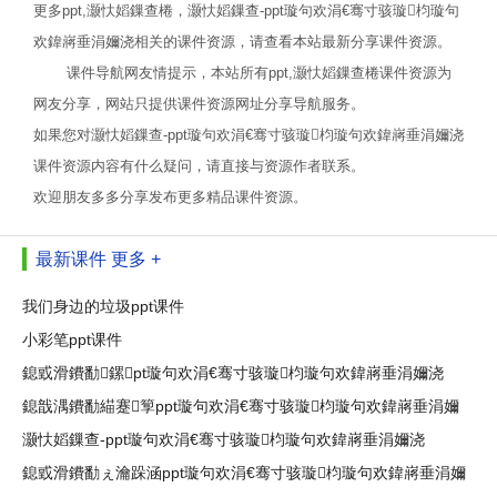
更多ppt,灏忕嫍鏁查棬，灏忕嫍鏁查-ppt璇句欢涓€骞寸骇璇枃璇句
欢鍏嶈垂涓嬭浇相关的课件资源，请查看本站最新分享课件资源。
课件导航网友情提示，本站所有ppt,灏忕嫍鏁查棬课件资源为
网友分享，网站只提供课件资源网址分享导航服务。
如果您对灏忕嫍鏁查-ppt璇句欢涓€骞寸骇璇枃璇句欢鍏嶈垂涓嬭浇
课件资源内容有什么疑问，请直接与资源作者联系。
欢迎朋友多多分享发布更多精品课件资源。
最新课件
更多 +
我们身边的垃圾ppt课件
小彩笔ppt课件
鎴戜滑鐨勫鏍pt璇句欢涓€骞寸骇璇枃璇句欢鍏嶈垂涓嬭浇
鎴戠湡鐨勫緢蹇箰ppt璇句欢涓€骞寸骇璇枃璇句欢鍏嶈垂涓嬭
灏忕嫍鏁查-ppt璇句欢涓€骞寸骇璇枃璇句欢鍏嶈垂涓嬭浇
鎴戜滑鐨勫ぇ瀹跺涵ppt璇句欢涓€骞寸骇璇枃璇句欢鍏嶈垂涓嬭