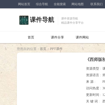
网站首页
综合导航
全能搜索
网站地图
联系我们
课件导航
课件资源导航
精品课件分享平台
首页
课件分享
课件网站
您所在的位置：
首页
>
PPT课件
《西师版秋
资源类型 :
资源语言 :
来 源 :
P
访问热度 :
3
更新时间 :
1
关 键 词 :