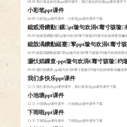
08-09 我们身边的垃圾ppt课件课件，我们身边的垃圾ppt课件课件
小彩笔ppt课件
08-09 小彩笔ppt课件课件，小彩笔ppt课件课件下载
鎴戜滑鐨勫鏍pt璇句欢涓€骞寸骇璇
08-09 鎴戜滑鐨勫鏍pt璇句欢涓€骞寸骇璇枃璇句欢鍏嶈垂
鎴戠湡鐨勫緢蹇箰ppt璇句欢涓€骞寸
08-09 鎴戠湡鐨勫緢蹇箰ppt璇句欢涓€骞寸骇璇枃璇句欢鍏
灏忕嫍鏁查-ppt璇句欢涓€骞寸骇璇
载
08-09 灏忕嫍鏁查-ppt璇句欢涓€骞寸骇璇枃璇句欢鍏嶈垂涓嬭
我们多快乐ppt课件
12-31 我们多快乐ppt课件课件，我们多快乐ppt课件课件下载
小池塘ppt课件
12-31 小池塘ppt课件课件，小池塘ppt课件课件下载
下雨啦ppt课件
12-31 下雨啦ppt课件课件，下雨啦ppt课件课件下载