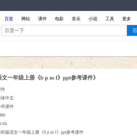
百度
网站
课件
电影
音乐
小说
工具
更多
文一年级上册《b p m f》ppt参考课件》
课件
简体中文
小学课件
980
3-04
科版语文一年级上册《b p m f》ppt参考课件