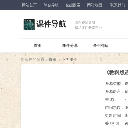
网站首页
综合导航
全能搜索
网站地图
联系我们
课件导航
课件资源导航
精品课件分享平台
首页
课件分享
课件网站
您所在的位置：
首页
>
小学课件
《教科版语
资源类型 :
资源语言 :
来 源 :
访问热度 :
3
更新时间 :
0
关 键 词 :
教