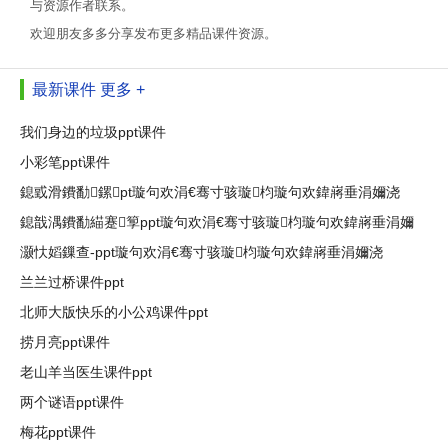
与资源作者联系。
欢迎朋友多多分享发布更多精品课件资源。
最新课件
更多 +
我们身边的垃圾ppt课件
小彩笔ppt课件
鎴戜滑鐨勫鏍pt璇句欢涓€骞寸骇璇枃璇句欢鍏嶈垂涓嬭浇
鎴戠湡鐨勫緢蹇箰ppt璇句欢涓€骞寸骇璇枃璇句欢鍏嶈垂涓嬭
灏忕嫍鏁查-ppt璇句欢涓€骞寸骇璇枃璇句欢鍏嶈垂涓嬭浇
兰兰过桥课件ppt
北师大版快乐的小公鸡课件ppt
捞月亮ppt课件
老山羊当医生课件ppt
两个谜语ppt课件
梅花ppt课件