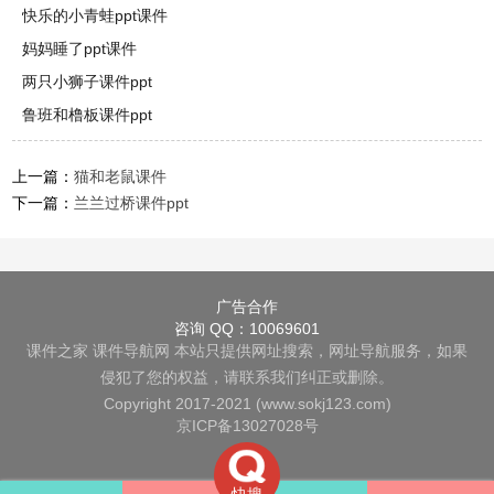
快乐的小青蛙ppt课件
妈妈睡了ppt课件
两只小狮子课件ppt
鲁班和橹板课件ppt
上一篇：
猫和老鼠课件
下一篇：
兰兰过桥课件ppt
广告合作
咨询 QQ：10069601
课件之家
课件导航网
本站只提供网址搜索，网址导航服务，如果
侵犯了您的权益，请联系我们纠正或删除。
Copyright 2017-2021 (www.sokj123.com)
京ICP备13027028号