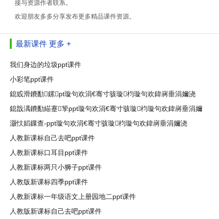
接与资源作者联系。
欢迎朋友多多分享发布更多精品课件资源。
最新课件
更多 +
我们身边的垃圾ppt课件
小彩笔ppt课件
鎴戜滑鐨勫鏍pt璇句欢涓€骞寸骇璇枃璇句欢鍏嶈垂涓嬭浇
鎴戠湡鐨勫緢蹇箰ppt璇句欢涓€骞寸骇璇枃璇句欢鍏嶈垂涓嬭
灏忕嫍鏁查-ppt璇句欢涓€骞寸骇璇枃璇句欢鍏嶈垂涓嬭浇
人教新课标自己去吧ppt课件
人教新课标口耳目ppt课件
人教新课标两只小狮子ppt课件
人教版新课标四季ppt课件
人教新课标一年级语文上册园地二ppt课件
人教版新课标自己去吧ppt课件