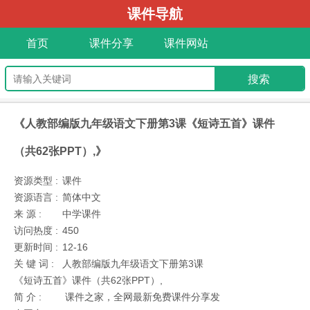
课件导航
首页
课件分享
课件网站
《人教部编版九年级语文下册第3课《短诗五首》课件
（共62张PPT）,》
资源类型 :
课件
资源语言 :
简体中文
来 源 :
中学课件
访问热度 :
450
更新时间 :
12-16
关 键 词 :
人教部编版九年级语文下册第3课
《短诗五首》课件（共62张PPT）,
简 介 :
课件之家，全网最新免费课件分享发