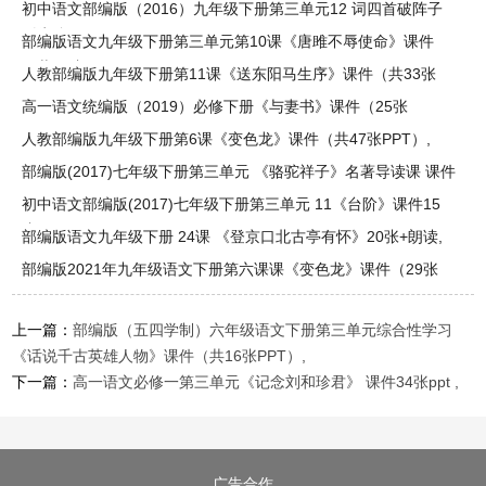
语文下册
初中语文部编版（2016）九年级下册第三单元12 词四首破阵子
《为陈同
部编版语文九年级下册第三单元第10课《唐雎不辱使命》课件
（共46张
人教部编版九年级下册第11课《送东阳马生序》课件（共33张
PPT）,
高一语文统编版（2019）必修下册《与妻书》课件（25张
PPT）,
人教部编版九年级下册第6课《变色龙》课件（共47张PPT）,
部编版(2017)七年级下册第三单元 《骆驼祥子》名著导读课 课件
36
初中语文部编版(2017)七年级下册第三单元 11《台阶》课件15
张,
部编版语文九年级下册 24课 《登京口北古亭有怀》20张+朗读,
部编版2021年九年级语文下册第六课课《变色龙》课件（29张
PPT）,
上一篇：
部编版（五四学制）六年级语文下册第三单元综合性学习
《话说千古英雄人物》课件（共16张PPT）,
下一篇：
高一语文必修一第三单元《记念刘和珍君》 课件34张ppt ,
广告合作