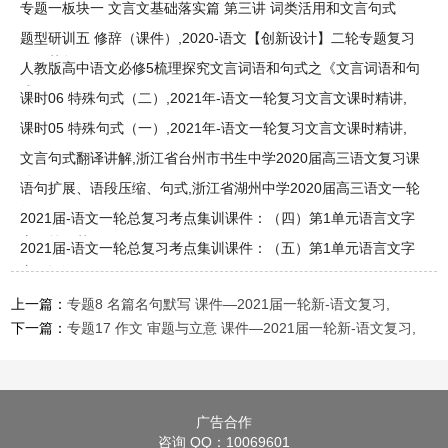
专项
专题一板块一 文言文基础落实篇 第三讲 词类活用和文言句式
——2
题型研训五 修辞（课件）,2020-语文【创新设计】二轮专题复习
（江苏版）
人教版高中语文必修5梳理探究文言词语和句式之《文言词语和句
式
课时06 特殊句式（二）,2021年-语文一轮复习文言文课时精讲,
课时05 特殊句式（一）,2021年-语文一轮复习文言文课时精讲,
文言句式翻译讲解,浙江省台州市书生中学2020届高三语文复习课
件(
语句扩展、语段压缩、句式,浙江省湖州中学2020届高三语文一轮
复
2021届-语文一轮总复习考点集训课件：（四）第1单元语言文字
应用第三节
2021届-语文一轮总复习考点集训课件：（五）第1单元语言文字
应用词语、
上一篇：
专题8 名篇名句默写 课件—2021届一轮新-语文复习,
下一篇：
专题17 作文 审题与立意 课件—2021届一轮新-语文复习,
广告合作
咨询 QQ：10069601