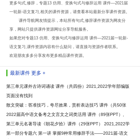
更多句式,修辞，专题13 仿用、变换句式与修辞运用 课件—2021届
一轮新-语文复习,相关的课件资源，请查看本站最新分享课件资源。
课件导航网友情提示，本站所有句式,修辞课件资源为网友分
享，网站只提供课件资源网址分享导航服务。
如果您对专题13 仿用、变换句式与修辞运用 课件—2021届一轮新-
语文复习,课件资源内容有什么疑问，请直接与资源作者联系。
欢迎朋友多多分享发布更多精品课件资源。
最新课件
更多 +
第三单元课外古诗词诵读 课件（共四份）2021,2022学年部编版
语文九
页面没有找到
散文突破：答准技巧，夸尽效果，赏析表达技巧 课件（共50张
ppt）2021中考
2022届高中语文备考之文言文之词类活用 课件（89张PPT）,
第三单元名著导读《朝花夕拾》课件（29张PPT） 2021,2022学
年部编版
第一部分专题六 第一讲 掌握9种常用修辞手法——2021届-语文