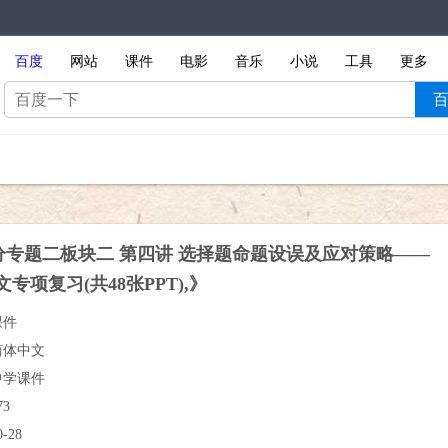
百度
网站
课件
电影
音乐
小说
工具
更多
分专题二板块二 第四讲 选择题命题设误及应对策略——
语文专项复习(共48张PPT),》
课件
简体中文
中学课件
73
0-28