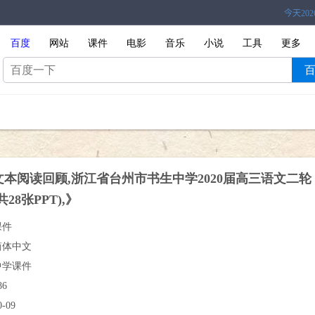
百度
网站
课件
电影
音乐
小说
工具
更多
本阅读回顾,浙江省台州市书生中学2020届高三语文二轮
28张PPT),》
课件
简体中文
中学课件
86
0-09