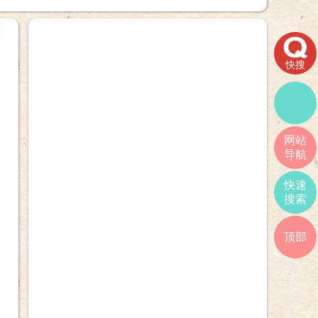
+
快搜
网站
导航
快速
搜索
顶部