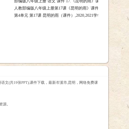
部编版八年级上册 语文 课件 17.《昆明的雨》课件(共20张PPT),
册（部编版）语文(共22课件，１７∗昆明的雨 习题课件—2020,2021学年
人教部编版八年级上册第17课《昆明的雨》课件（共26张PPT）+
课件，部编版八年级上册 语文 课件 17.《昆明的雨》课件(共20张PPT),课件
第4单元 第17课 昆明的雨（课件）,2020,2021学年八年级上册初
PPT）+朗读,课件，人教部编版八年级上册第17课《昆明的雨》课件（共26张
上册初二语文课件，第4单元 第17课 昆明的雨（课件）,2020,2021学年
语文(共19张PPT),课件下载，最新岑溪市,昆明，网络免费课
件资源。