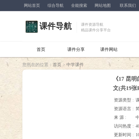
网站首页
综合导航
全能搜索
网站地图
联系我们
课件导航
课件资源导航
精品课件分享平台
首页
课件分享
课件网站
您所在的位置：
首页
>
中学课件
《17 昆
文(共19张P
资源类型 :
资源语言 :
来 源 :
访问热度 :
4
更新时间 :
1