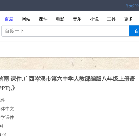
百度
网站
课件
电影
音乐
小说
工具
更多
明的雨 课件,广西岑溪市第六中学人教部编版八年级上册语
PT),》
课件
简体中文
中学课件
04
0-01