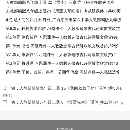
人教部编版八年级上册 22《孟子》三章 之《得道多助失道寡
助》测
人教部编版八年级上册24《周亚夫军细柳》测试题课件（共80页
PPT）,
4 你是人间的四月天 课件,广西岑溪市第六中学人教部编版九年级
上
第6单元 种树郭橐驼传 习题课件—人教版选修古代诗歌散文欣赏
(共
第5单元 伶官传序 习题课件—人教版选修古代诗歌散文欣赏(共
43张
第1单元 书愤 习题课件—人教版选修古代诗歌散文欣赏(共32张
PPT)
第1单元 推荐作品 习题课件—人教版选修古代诗歌散文欣赏(共
33张
第3单元 将进酒 习题课件—人教版选修古代诗歌散文欣赏(共48
张PP
第6单元 子路、曾皙、冉有、公西华侍坐 习题课件—人教版选修
古
上一篇：
人教部编版九年级上册 15《我的叔叔于勒》课件 (共38张
PPT),
下一篇：
人教部编版八年级上册 6 《藤野先生》 课件(共22张PPT),
广告合作