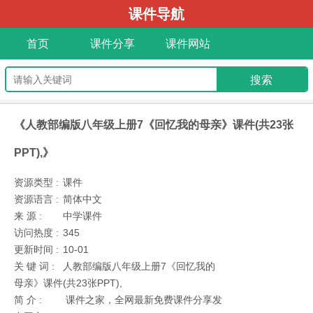
课件导航
首页
课件分享
课件网站
《人教部编版八年级上册7《回忆我的母亲》课件(共23张
PPT),》
资源类型 :
课件
资源语言 :
简体中文
来 源 :
中学课件
访问热度 :
345
更新时间 :
10-01
关 键 词 :
人教部编版八年级上册7《回忆我的
母亲》课件(共23张PPT),
简 介 :
课件之家，全网最新免费课件分享发