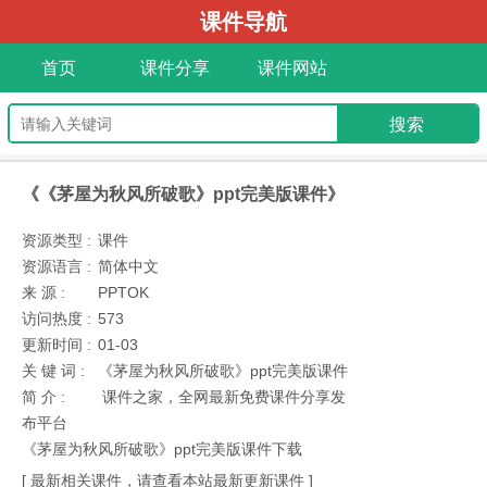
课件导航
首页
课件分享
课件网站
《《茅屋为秋风所破歌》ppt完美版课件》
资源类型 :
课件
资源语言 :
简体中文
来 源 :
PPTOK
访问热度 :
573
更新时间 :
01-03
关 键 词 :
《茅屋为秋风所破歌》ppt完美版课件
简 介 :
课件之家，全网最新免费课件分享发
布平台
《茅屋为秋风所破歌》ppt完美版课件下载
[ 最新相关课件，请查看本站最新更新课件 ]