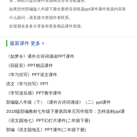
享，网站只提供课件资源网址分享导航服务。
如果您对部编版八年级下册全册拼音训练题ppt课件课件资源内容有
什么疑问，请直接与资源作者联系。
欢迎朋友多多分享发布更多精品课件资源。
最新课件
更多 +
《如梦令》课外古诗词诵读PPT课件
《回延安》PPT精品课件
《学习仿写》PPT语文课件
语文《学习仿写》PPT
《学写读后感》PPT教学课件
部编版八年级（下）《课外古诗词诵读》（二）ppt课件
2018版部编教材七年级下册第四单元写作指导：怎样选材ppt课
件
《语文园地七》PPT幻灯片课件(二年级下册)
部编《语文园地五》PPT课件(二年级下册)