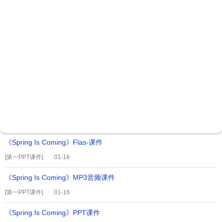
《He Lives in a Village》Flas-
[
第一PPT课件
]
01-16
《He Lives in a Village》PPT
[
第一PPT课件
]
01-16
《He Lives in a Village》PPT课件
[
第一PPT课件
]
01-16
《Spring Beg- from March》Flas-课件
[
第一PPT课件
]
01-16
《Spring Is Coming》Flas-课件
[
第一PPT课件
]
01-16
《Spring Is Coming》MP3音频课件
[
第一PPT课件
]
01-16
《Spring Is Coming》PPT课件